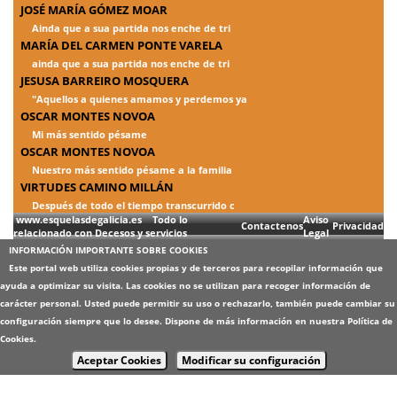
JOSÉ MARÍA GÓMEZ MOAR
Ainda que a sua partida nos enche de tri
MARÍA DEL CARMEN PONTE VARELA
ainda que a sua partida nos enche de tri
JESUSA BARREIRO MOSQUERA
"Aquellos a quienes amamos y perdemos ya
OSCAR MONTES NOVOA
Mi más sentido pésame
OSCAR MONTES NOVOA
Nuestro más sentido pésame a la familia
VIRTUDES CAMINO MILLÁN
Después de todo el tiempo transcurrido c
www.esquelasdegalicia.es Todo lo
Aviso
Contactenos
Privacidad
relacionado con Decesos y servicios
Legal
INFORMACIÓN IMPORTANTE SOBRE COOKIES
Este portal web utiliza cookies propias y de terceros para recopilar información que
ayuda a optimizar su visita. Las cookies no se utilizan para recoger información de
carácter personal. Usted puede permitir su uso o rechazarlo, también puede cambiar su
configuración siempre que lo desee. Dispone de más información en nuestra
Política de
Cookies
.