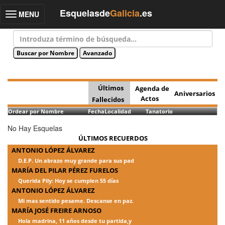
Esquelasde
Galicia
.es
MENU
Toggle
navigation
Últimos
Agenda de
Aniversarios
Actos
Fallecidos
Ordear por Nombre
Fecha
Localidad
Tanatorio
No Hay Esquelas
ÚLTIMOS RECUERDOS
ANTONIO LÓPEZ ÁLVAREZ
D.E.P. Un abrazo muy grande para sus pad
MARÍA DEL PILAR PÉREZ FURELOS
Querida Pily: Hoy se cumplen 55 días
ANTONIO LÓPEZ ÁLVAREZ
Mi mas sentido pesame. Descanse en paz.
MARÍA JOSÉ FREIRE ARNOSO
Hola madrina, 11 años desde tu partida,y