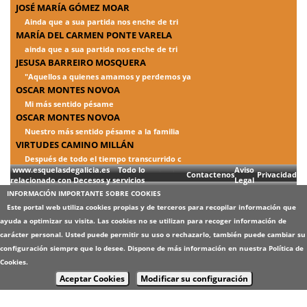
JOSÉ MARÍA GÓMEZ MOAR
Ainda que a sua partida nos enche de tri
MARÍA DEL CARMEN PONTE VARELA
ainda que a sua partida nos enche de tri
JESUSA BARREIRO MOSQUERA
"Aquellos a quienes amamos y perdemos ya
OSCAR MONTES NOVOA
Mi más sentido pésame
OSCAR MONTES NOVOA
Nuestro más sentido pésame a la familia
VIRTUDES CAMINO MILLÁN
Después de todo el tiempo transcurrido c
www.esquelasdegalicia.es Todo lo
Aviso
Contactenos
Privacidad
relacionado con Decesos y servicios
Legal
INFORMACIÓN IMPORTANTE SOBRE COOKIES
Este portal web utiliza cookies propias y de terceros para recopilar información que
ayuda a optimizar su visita. Las cookies no se utilizan para recoger información de
carácter personal. Usted puede permitir su uso o rechazarlo, también puede cambiar su
configuración siempre que lo desee. Dispone de más información en nuestra
Política de
Cookies
.