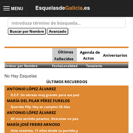
Esquelasde
Galicia
.es
MENU
Toggle
navigation
Últimos
Agenda de
Aniversarios
Actos
Fallecidos
Ordear por Nombre
Fecha
Localidad
Tanatorio
No Hay Esquelas
ÚLTIMOS RECUERDOS
ANTONIO LÓPEZ ÁLVAREZ
D.E.P. Un abrazo muy grande para sus pad
MARÍA DEL PILAR PÉREZ FURELOS
Querida Pily: Hoy se cumplen 55 días
ANTONIO LÓPEZ ÁLVAREZ
Mi mas sentido pesame. Descanse en paz.
MARÍA JOSÉ FREIRE ARNOSO
Hola madrina, 11 años desde tu partida,y