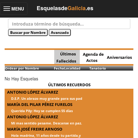
Esquelasde
Galicia
.es
MENU
Toggle
navigation
Últimos
Agenda de
Aniversarios
Actos
Fallecidos
Ordear por Nombre
Fecha
Localidad
Tanatorio
No Hay Esquelas
ÚLTIMOS RECUERDOS
ANTONIO LÓPEZ ÁLVAREZ
D.E.P. Un abrazo muy grande para sus pad
MARÍA DEL PILAR PÉREZ FURELOS
Querida Pily: Hoy se cumplen 55 días
ANTONIO LÓPEZ ÁLVAREZ
Mi mas sentido pesame. Descanse en paz.
MARÍA JOSÉ FREIRE ARNOSO
Hola madrina, 11 años desde tu partida,y