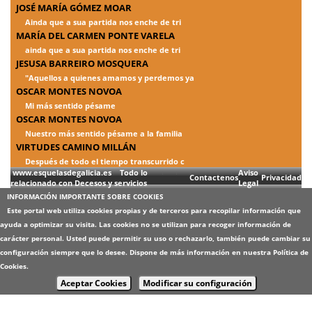
JOSÉ MARÍA GÓMEZ MOAR
Ainda que a sua partida nos enche de tri
MARÍA DEL CARMEN PONTE VARELA
ainda que a sua partida nos enche de tri
JESUSA BARREIRO MOSQUERA
"Aquellos a quienes amamos y perdemos ya
OSCAR MONTES NOVOA
Mi más sentido pésame
OSCAR MONTES NOVOA
Nuestro más sentido pésame a la familia
VIRTUDES CAMINO MILLÁN
Después de todo el tiempo transcurrido c
www.esquelasdegalicia.es Todo lo
Aviso
Contactenos
Privacidad
relacionado con Decesos y servicios
Legal
INFORMACIÓN IMPORTANTE SOBRE COOKIES
Este portal web utiliza cookies propias y de terceros para recopilar información que
ayuda a optimizar su visita. Las cookies no se utilizan para recoger información de
carácter personal. Usted puede permitir su uso o rechazarlo, también puede cambiar su
configuración siempre que lo desee. Dispone de más información en nuestra
Política de
Cookies
.