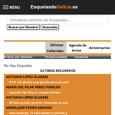
Esquelasde
Galicia
.es
MENU
Toggle
navigation
Últimos
Agenda de
Aniversarios
Actos
Fallecidos
Ordear por Nombre
Fecha
Localidad
Tanatorio
No Hay Esquelas
ÚLTIMOS RECUERDOS
ANTONIO LÓPEZ ÁLVAREZ
D.E.P. Un abrazo muy grande para sus pad
MARÍA DEL PILAR PÉREZ FURELOS
Querida Pily: Hoy se cumplen 55 días
ANTONIO LÓPEZ ÁLVAREZ
Mi mas sentido pesame. Descanse en paz.
MARÍA JOSÉ FREIRE ARNOSO
Hola madrina, 11 años desde tu partida,y