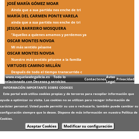
JOSÉ MARÍA GÓMEZ MOAR
Ainda que a sua partida nos enche de tri
MARÍA DEL CARMEN PONTE VARELA
ainda que a sua partida nos enche de tri
JESUSA BARREIRO MOSQUERA
"Aquellos a quienes amamos y perdemos ya
OSCAR MONTES NOVOA
Mi más sentido pésame
OSCAR MONTES NOVOA
Nuestro más sentido pésame a la familia
VIRTUDES CAMINO MILLÁN
Después de todo el tiempo transcurrido c
www.esquelasdegalicia.es Todo lo
Aviso
Contactenos
Privacidad
relacionado con Decesos y servicios
Legal
INFORMACIÓN IMPORTANTE SOBRE COOKIES
Este portal web utiliza cookies propias y de terceros para recopilar información que
ayuda a optimizar su visita. Las cookies no se utilizan para recoger información de
carácter personal. Usted puede permitir su uso o rechazarlo, también puede cambiar su
configuración siempre que lo desee. Dispone de más información en nuestra
Política de
Cookies
.