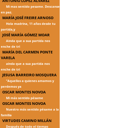
ANTONIO LÓPEZ ÁLVAREZ
Mi mas sentido pesame. Descanse
en paz.
MARÍA JOSÉ FREIRE ARNOSO
Hola madrina, 11 años desde tu
partida,y
JOSÉ MARÍA GÓMEZ MOAR
Ainda que a sua partida nos
enche de tri
MARÍA DEL CARMEN PONTE
VARELA
ainda que a sua partida nos
enche de tri
JESUSA BARREIRO MOSQUERA
"Aquellos a quienes amamos y
perdemos ya
OSCAR MONTES NOVOA
Mi más sentido pésame
OSCAR MONTES NOVOA
Nuestro más sentido pésame a la
familia
VIRTUDES CAMINO MILLÁN
Después de todo el tiempo