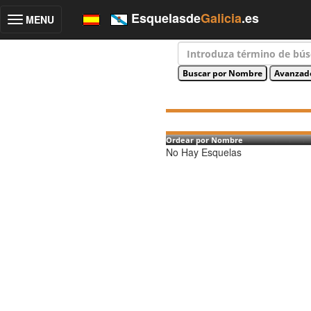
Esquelasde
Galicia
.es
MENU
Toggle
navigation
Ordear por Nombre
No Hay Esquelas