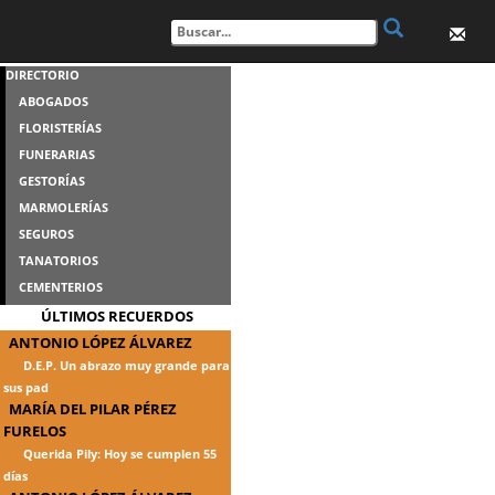
DIRECTORIO
ABOGADOS
FLORISTERÍAS
FUNERARIAS
GESTORÍAS
MARMOLERÍAS
SEGUROS
TANATORIOS
CEMENTERIOS
ÚLTIMOS RECUERDOS
ANTONIO LÓPEZ ÁLVAREZ
D.E.P. Un abrazo muy grande para
sus pad
MARÍA DEL PILAR PÉREZ
FURELOS
Querida Pily: Hoy se cumplen 55
días