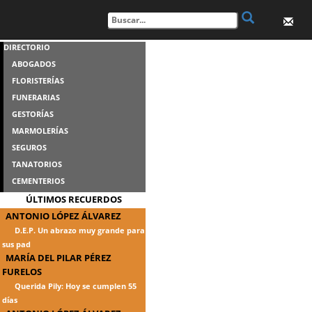
DIRECTORIO
ABOGADOS
FLORISTERÍAS
FUNERARIAS
GESTORÍAS
MARMOLERÍAS
SEGUROS
TANATORIOS
CEMENTERIOS
ÚLTIMOS RECUERDOS
ANTONIO LÓPEZ ÁLVAREZ
D.E.P. Un abrazo muy grande para
sus pad
MARÍA DEL PILAR PÉREZ
FURELOS
Querida Pily: Hoy se cumplen 55
días