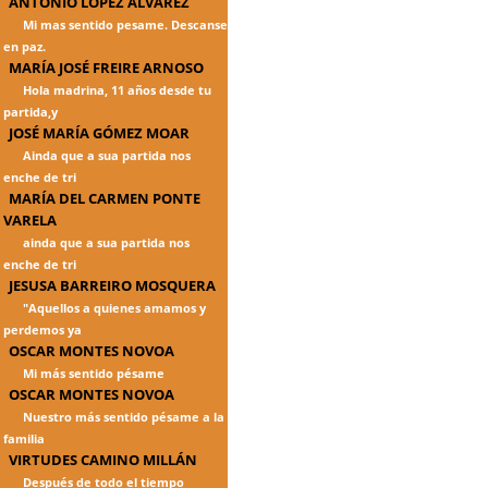
ANTONIO LÓPEZ ÁLVAREZ
Mi mas sentido pesame. Descanse
en paz.
MARÍA JOSÉ FREIRE ARNOSO
Hola madrina, 11 años desde tu
partida,y
JOSÉ MARÍA GÓMEZ MOAR
Ainda que a sua partida nos
enche de tri
MARÍA DEL CARMEN PONTE
VARELA
ainda que a sua partida nos
enche de tri
JESUSA BARREIRO MOSQUERA
"Aquellos a quienes amamos y
perdemos ya
OSCAR MONTES NOVOA
Mi más sentido pésame
OSCAR MONTES NOVOA
Nuestro más sentido pésame a la
familia
VIRTUDES CAMINO MILLÁN
Después de todo el tiempo