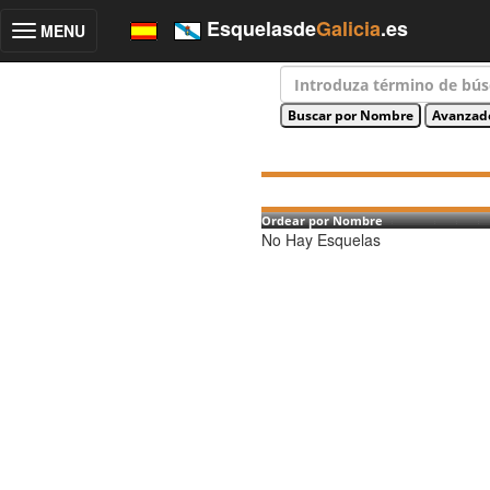
Esquelasde
Galicia
.es
MENU
Toggle
navigation
Ordear por Nombre
No Hay Esquelas