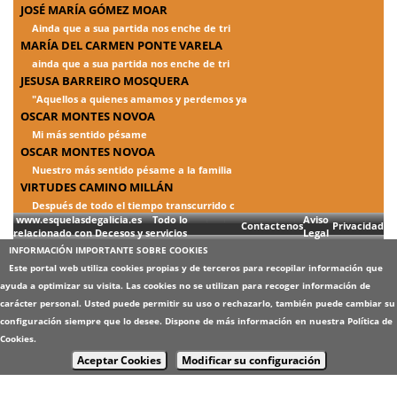
JOSÉ MARÍA GÓMEZ MOAR
Ainda que a sua partida nos enche de tri
MARÍA DEL CARMEN PONTE VARELA
ainda que a sua partida nos enche de tri
JESUSA BARREIRO MOSQUERA
"Aquellos a quienes amamos y perdemos ya
OSCAR MONTES NOVOA
Mi más sentido pésame
OSCAR MONTES NOVOA
Nuestro más sentido pésame a la familia
VIRTUDES CAMINO MILLÁN
Después de todo el tiempo transcurrido c
www.esquelasdegalicia.es Todo lo
Aviso
Contactenos
Privacidad
relacionado con Decesos y servicios
Legal
INFORMACIÓN IMPORTANTE SOBRE COOKIES
Este portal web utiliza cookies propias y de terceros para recopilar información que
ayuda a optimizar su visita. Las cookies no se utilizan para recoger información de
carácter personal. Usted puede permitir su uso o rechazarlo, también puede cambiar su
configuración siempre que lo desee. Dispone de más información en nuestra
Política de
Cookies
.