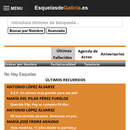
Esquelasde
Galicia
.es
MENU
Toggle
navigation
Últimos
Agenda de
Aniversarios
Actos
Fallecidos
Ordear por Nombre
Fecha
Localidad
Tanatorio
No Hay Esquelas
ÚLTIMOS RECUERDOS
ANTONIO LÓPEZ ÁLVAREZ
D.E.P. Un abrazo muy grande para sus pad
MARÍA DEL PILAR PÉREZ FURELOS
Querida Pily: Hoy se cumplen 55 días
ANTONIO LÓPEZ ÁLVAREZ
Mi mas sentido pesame. Descanse en paz.
MARÍA JOSÉ FREIRE ARNOSO
Hola madrina, 11 años desde tu partida,y