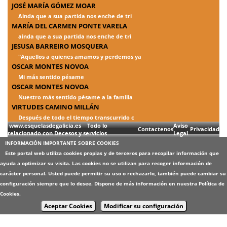
JOSÉ MARÍA GÓMEZ MOAR
Ainda que a sua partida nos enche de tri
MARÍA DEL CARMEN PONTE VARELA
ainda que a sua partida nos enche de tri
JESUSA BARREIRO MOSQUERA
"Aquellos a quienes amamos y perdemos ya
OSCAR MONTES NOVOA
Mi más sentido pésame
OSCAR MONTES NOVOA
Nuestro más sentido pésame a la familia
VIRTUDES CAMINO MILLÁN
Después de todo el tiempo transcurrido c
www.esquelasdegalicia.es Todo lo
Aviso
Contactenos
Privacidad
relacionado con Decesos y servicios
Legal
INFORMACIÓN IMPORTANTE SOBRE COOKIES
Este portal web utiliza cookies propias y de terceros para recopilar información que
ayuda a optimizar su visita. Las cookies no se utilizan para recoger información de
carácter personal. Usted puede permitir su uso o rechazarlo, también puede cambiar su
configuración siempre que lo desee. Dispone de más información en nuestra
Política de
Cookies
.