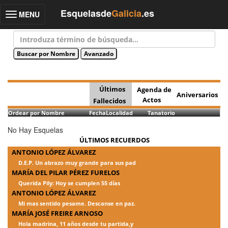
Esquelasde
Galicia
.es
MENU
Toggle
navigation
Últimos
Agenda de
Aniversarios
Actos
Fallecidos
Ordear por Nombre
Fecha
Localidad
Tanatorio
No Hay Esquelas
ÚLTIMOS RECUERDOS
ANTONIO LÓPEZ ÁLVAREZ
D.E.P. Un abrazo muy grande para sus pad
MARÍA DEL PILAR PÉREZ FURELOS
Querida Pily: Hoy se cumplen 55 días
ANTONIO LÓPEZ ÁLVAREZ
Mi mas sentido pesame. Descanse en paz.
MARÍA JOSÉ FREIRE ARNOSO
Hola madrina, 11 años desde tu partida,y