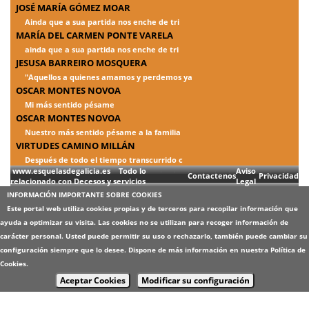
JOSÉ MARÍA GÓMEZ MOAR
Ainda que a sua partida nos enche de tri
MARÍA DEL CARMEN PONTE VARELA
ainda que a sua partida nos enche de tri
JESUSA BARREIRO MOSQUERA
"Aquellos a quienes amamos y perdemos ya
OSCAR MONTES NOVOA
Mi más sentido pésame
OSCAR MONTES NOVOA
Nuestro más sentido pésame a la familia
VIRTUDES CAMINO MILLÁN
Después de todo el tiempo transcurrido c
www.esquelasdegalicia.es Todo lo
Aviso
Contactenos
Privacidad
relacionado con Decesos y servicios
Legal
INFORMACIÓN IMPORTANTE SOBRE COOKIES
Este portal web utiliza cookies propias y de terceros para recopilar información que
ayuda a optimizar su visita. Las cookies no se utilizan para recoger información de
carácter personal. Usted puede permitir su uso o rechazarlo, también puede cambiar su
configuración siempre que lo desee. Dispone de más información en nuestra
Política de
Cookies
.