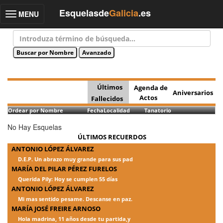
Esquelasde
Galicia
.es
MENU
Toggle
navigation
Últimos
Agenda de
Aniversarios
Actos
Fallecidos
Ordear por Nombre
Fecha
Localidad
Tanatorio
No Hay Esquelas
ÚLTIMOS RECUERDOS
ANTONIO LÓPEZ ÁLVAREZ
D.E.P. Un abrazo muy grande para sus pad
MARÍA DEL PILAR PÉREZ FURELOS
Querida Pily: Hoy se cumplen 55 días
ANTONIO LÓPEZ ÁLVAREZ
Mi mas sentido pesame. Descanse en paz.
MARÍA JOSÉ FREIRE ARNOSO
Hola madrina, 11 años desde tu partida,y