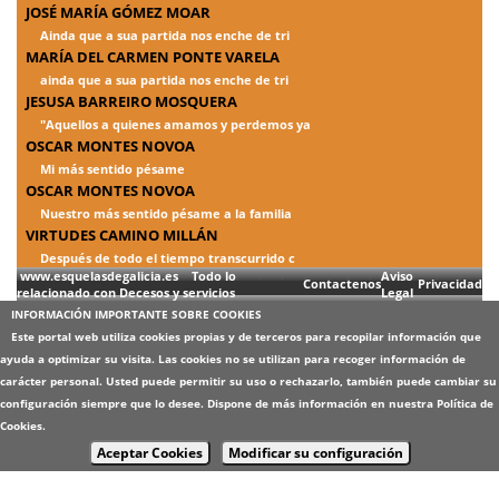
JOSÉ MARÍA GÓMEZ MOAR
Ainda que a sua partida nos enche de tri
MARÍA DEL CARMEN PONTE VARELA
ainda que a sua partida nos enche de tri
JESUSA BARREIRO MOSQUERA
"Aquellos a quienes amamos y perdemos ya
OSCAR MONTES NOVOA
Mi más sentido pésame
OSCAR MONTES NOVOA
Nuestro más sentido pésame a la familia
VIRTUDES CAMINO MILLÁN
Después de todo el tiempo transcurrido c
www.esquelasdegalicia.es Todo lo
Aviso
Contactenos
Privacidad
relacionado con Decesos y servicios
Legal
INFORMACIÓN IMPORTANTE SOBRE COOKIES
Este portal web utiliza cookies propias y de terceros para recopilar información que
ayuda a optimizar su visita. Las cookies no se utilizan para recoger información de
carácter personal. Usted puede permitir su uso o rechazarlo, también puede cambiar su
configuración siempre que lo desee. Dispone de más información en nuestra
Política de
Cookies
.