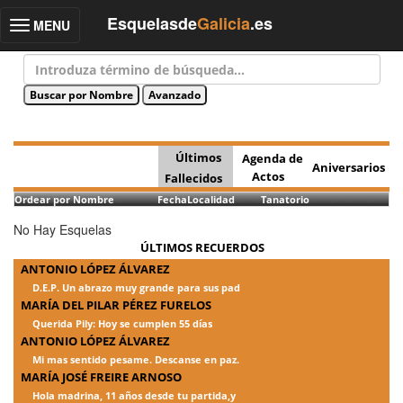
Esquelasde
Galicia
.es
MENU
Toggle
navigation
Últimos
Agenda de
Aniversarios
Actos
Fallecidos
Ordear por Nombre
Fecha
Localidad
Tanatorio
No Hay Esquelas
ÚLTIMOS RECUERDOS
ANTONIO LÓPEZ ÁLVAREZ
D.E.P. Un abrazo muy grande para sus pad
MARÍA DEL PILAR PÉREZ FURELOS
Querida Pily: Hoy se cumplen 55 días
ANTONIO LÓPEZ ÁLVAREZ
Mi mas sentido pesame. Descanse en paz.
MARÍA JOSÉ FREIRE ARNOSO
Hola madrina, 11 años desde tu partida,y