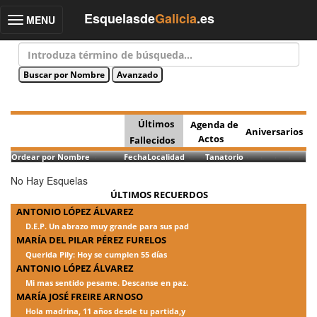
Esquelasde
Galicia
.es
MENU
Toggle
navigation
Últimos
Agenda de
Aniversarios
Actos
Fallecidos
Ordear por Nombre
Fecha
Localidad
Tanatorio
No Hay Esquelas
ÚLTIMOS RECUERDOS
ANTONIO LÓPEZ ÁLVAREZ
D.E.P. Un abrazo muy grande para sus pad
MARÍA DEL PILAR PÉREZ FURELOS
Querida Pily: Hoy se cumplen 55 días
ANTONIO LÓPEZ ÁLVAREZ
Mi mas sentido pesame. Descanse en paz.
MARÍA JOSÉ FREIRE ARNOSO
Hola madrina, 11 años desde tu partida,y