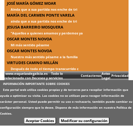
JOSÉ MARÍA GÓMEZ MOAR
Ainda que a sua partida nos enche de tri
MARÍA DEL CARMEN PONTE VARELA
ainda que a sua partida nos enche de tri
JESUSA BARREIRO MOSQUERA
"Aquellos a quienes amamos y perdemos ya
OSCAR MONTES NOVOA
Mi más sentido pésame
OSCAR MONTES NOVOA
Nuestro más sentido pésame a la familia
VIRTUDES CAMINO MILLÁN
Después de todo el tiempo transcurrido c
www.esquelasdegalicia.es Todo lo
Aviso
Contactenos
Privacidad
relacionado con Decesos y servicios
Legal
INFORMACIÓN IMPORTANTE SOBRE COOKIES
Este portal web utiliza cookies propias y de terceros para recopilar información que
ayuda a optimizar su visita. Las cookies no se utilizan para recoger información de
carácter personal. Usted puede permitir su uso o rechazarlo, también puede cambiar su
configuración siempre que lo desee. Dispone de más información en nuestra
Política de
Cookies
.