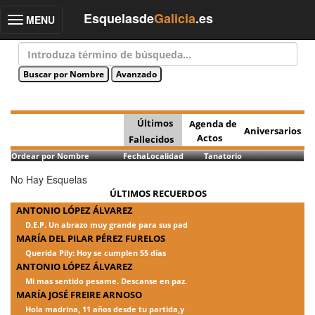
Esquelasde
Galicia
.es
MENU
Toggle
navigation
Últimos
Agenda de
Aniversarios
Actos
Fallecidos
Ordear por Nombre
Fecha
Localidad
Tanatorio
No Hay Esquelas
ÚLTIMOS RECUERDOS
ANTONIO LÓPEZ ÁLVAREZ
D.E.P. Un abrazo muy grande para sus pad
MARÍA DEL PILAR PÉREZ FURELOS
Querida Pily: Hoy se cumplen 55 días
ANTONIO LÓPEZ ÁLVAREZ
Mi mas sentido pesame. Descanse en paz.
MARÍA JOSÉ FREIRE ARNOSO
Hola madrina, 11 años desde tu partida,y