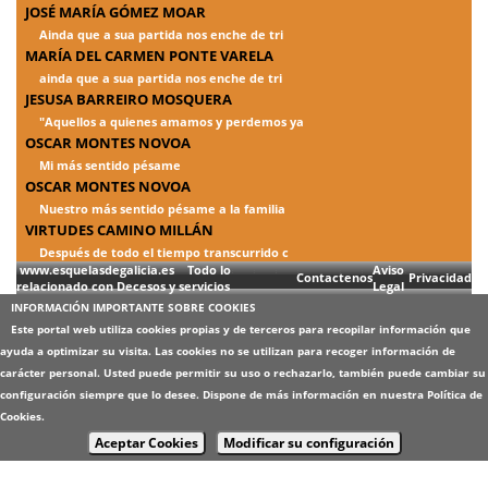
JOSÉ MARÍA GÓMEZ MOAR
Ainda que a sua partida nos enche de tri
MARÍA DEL CARMEN PONTE VARELA
ainda que a sua partida nos enche de tri
JESUSA BARREIRO MOSQUERA
"Aquellos a quienes amamos y perdemos ya
OSCAR MONTES NOVOA
Mi más sentido pésame
OSCAR MONTES NOVOA
Nuestro más sentido pésame a la familia
VIRTUDES CAMINO MILLÁN
Después de todo el tiempo transcurrido c
www.esquelasdegalicia.es Todo lo
Aviso
Contactenos
Privacidad
relacionado con Decesos y servicios
Legal
INFORMACIÓN IMPORTANTE SOBRE COOKIES
Este portal web utiliza cookies propias y de terceros para recopilar información que
ayuda a optimizar su visita. Las cookies no se utilizan para recoger información de
carácter personal. Usted puede permitir su uso o rechazarlo, también puede cambiar su
configuración siempre que lo desee. Dispone de más información en nuestra
Política de
Cookies
.