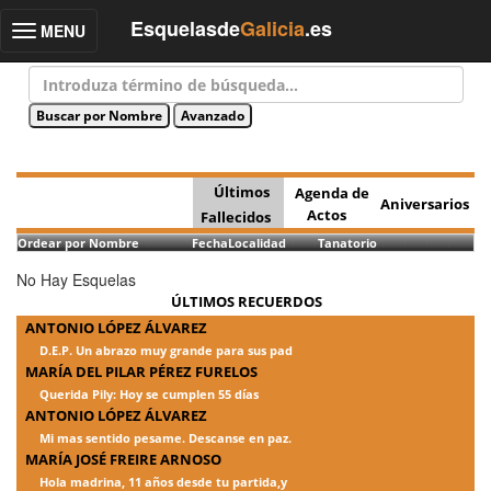
Esquelasde
Galicia
.es
MENU
Toggle
navigation
Últimos
Agenda de
Aniversarios
Actos
Fallecidos
Ordear por Nombre
Fecha
Localidad
Tanatorio
No Hay Esquelas
ÚLTIMOS RECUERDOS
ANTONIO LÓPEZ ÁLVAREZ
D.E.P. Un abrazo muy grande para sus pad
MARÍA DEL PILAR PÉREZ FURELOS
Querida Pily: Hoy se cumplen 55 días
ANTONIO LÓPEZ ÁLVAREZ
Mi mas sentido pesame. Descanse en paz.
MARÍA JOSÉ FREIRE ARNOSO
Hola madrina, 11 años desde tu partida,y