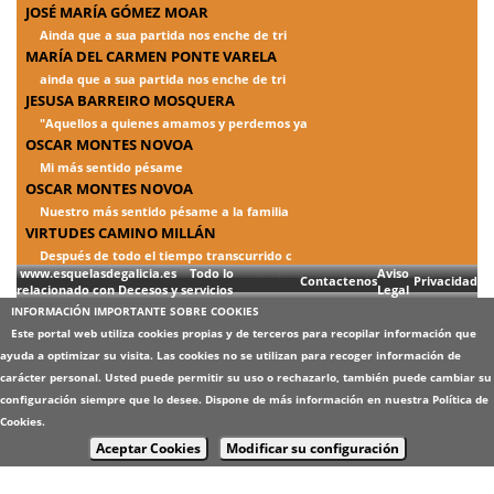
JOSÉ MARÍA GÓMEZ MOAR
Ainda que a sua partida nos enche de tri
MARÍA DEL CARMEN PONTE VARELA
ainda que a sua partida nos enche de tri
JESUSA BARREIRO MOSQUERA
"Aquellos a quienes amamos y perdemos ya
OSCAR MONTES NOVOA
Mi más sentido pésame
OSCAR MONTES NOVOA
Nuestro más sentido pésame a la familia
VIRTUDES CAMINO MILLÁN
Después de todo el tiempo transcurrido c
www.esquelasdegalicia.es Todo lo
Aviso
Contactenos
Privacidad
relacionado con Decesos y servicios
Legal
INFORMACIÓN IMPORTANTE SOBRE COOKIES
Este portal web utiliza cookies propias y de terceros para recopilar información que
ayuda a optimizar su visita. Las cookies no se utilizan para recoger información de
carácter personal. Usted puede permitir su uso o rechazarlo, también puede cambiar su
configuración siempre que lo desee. Dispone de más información en nuestra
Política de
Cookies
.