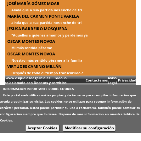
JOSÉ MARÍA GÓMEZ MOAR
Ainda que a sua partida nos enche de tri
MARÍA DEL CARMEN PONTE VARELA
ainda que a sua partida nos enche de tri
JESUSA BARREIRO MOSQUERA
"Aquellos a quienes amamos y perdemos ya
OSCAR MONTES NOVOA
Mi más sentido pésame
OSCAR MONTES NOVOA
Nuestro más sentido pésame a la familia
VIRTUDES CAMINO MILLÁN
Después de todo el tiempo transcurrido c
www.esquelasdegalicia.es Todo lo
Aviso
Contactenos
Privacidad
relacionado con Decesos y servicios
Legal
INFORMACIÓN IMPORTANTE SOBRE COOKIES
Este portal web utiliza cookies propias y de terceros para recopilar información que
ayuda a optimizar su visita. Las cookies no se utilizan para recoger información de
carácter personal. Usted puede permitir su uso o rechazarlo, también puede cambiar su
configuración siempre que lo desee. Dispone de más información en nuestra
Política de
Cookies
.