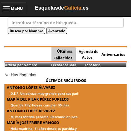
Esquelasde
Galicia
.es
MENU
Toggle
navigation
Últimos
Agenda de
Aniversarios
Actos
Fallecidos
Ordear por Nombre
Fecha
Localidad
Tanatorio
No Hay Esquelas
ÚLTIMOS RECUERDOS
ANTONIO LÓPEZ ÁLVAREZ
D.E.P. Un abrazo muy grande para sus pad
MARÍA DEL PILAR PÉREZ FURELOS
Querida Pily: Hoy se cumplen 55 días
ANTONIO LÓPEZ ÁLVAREZ
Mi mas sentido pesame. Descanse en paz.
MARÍA JOSÉ FREIRE ARNOSO
Hola madrina, 11 años desde tu partida,y