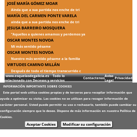
JOSÉ MARÍA GÓMEZ MOAR
Ainda que a sua partida nos enche de tri
MARÍA DEL CARMEN PONTE VARELA
ainda que a sua partida nos enche de tri
JESUSA BARREIRO MOSQUERA
"Aquellos a quienes amamos y perdemos ya
OSCAR MONTES NOVOA
Mi más sentido pésame
OSCAR MONTES NOVOA
Nuestro más sentido pésame a la familia
VIRTUDES CAMINO MILLÁN
Después de todo el tiempo transcurrido c
www.esquelasdegalicia.es Todo lo
Aviso
Contactenos
Privacidad
relacionado con Decesos y servicios
Legal
INFORMACIÓN IMPORTANTE SOBRE COOKIES
Este portal web utiliza cookies propias y de terceros para recopilar información que
ayuda a optimizar su visita. Las cookies no se utilizan para recoger información de
carácter personal. Usted puede permitir su uso o rechazarlo, también puede cambiar su
configuración siempre que lo desee. Dispone de más información en nuestra
Política de
Cookies
.