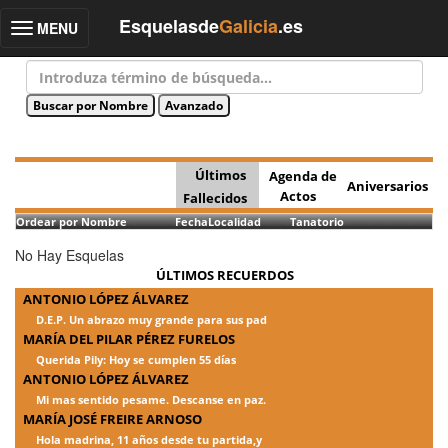
Esquelasde
Galicia
.es
MENU
Toggle
navigation
Últimos
Agenda de
Aniversarios
Actos
Fallecidos
Ordear por Nombre
Fecha
Localidad
Tanatorio
No Hay Esquelas
ÚLTIMOS RECUERDOS
ANTONIO LÓPEZ ÁLVAREZ
D.E.P. Un abrazo muy grande para sus pad
MARÍA DEL PILAR PÉREZ FURELOS
Querida Pily: Hoy se cumplen 55 días
ANTONIO LÓPEZ ÁLVAREZ
Mi mas sentido pesame. Descanse en paz.
MARÍA JOSÉ FREIRE ARNOSO
Hola madrina, 11 años desde tu partida,y