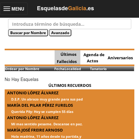
Esquelasde
Galicia
.es
MENU
Toggle
navigation
Últimos
Agenda de
Aniversarios
Actos
Fallecidos
Ordear por Nombre
Fecha
Localidad
Tanatorio
No Hay Esquelas
ÚLTIMOS RECUERDOS
ANTONIO LÓPEZ ÁLVAREZ
D.E.P. Un abrazo muy grande para sus pad
MARÍA DEL PILAR PÉREZ FURELOS
Querida Pily: Hoy se cumplen 55 días
ANTONIO LÓPEZ ÁLVAREZ
Mi mas sentido pesame. Descanse en paz.
MARÍA JOSÉ FREIRE ARNOSO
Hola madrina, 11 años desde tu partida,y