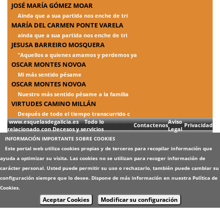
JOSÉ MARÍA GÓMEZ MOAR
Ainda que a sua partida nos enche de tri
MARÍA DEL CARMEN PONTE VARELA
ainda que a sua partida nos enche de tri
JESUSA BARREIRO MOSQUERA
"Aquellos a quienes amamos y perdemos ya
OSCAR MONTES NOVOA
Mi más sentido pésame
OSCAR MONTES NOVOA
Nuestro más sentido pésame a la familia
VIRTUDES CAMINO MILLÁN
Después de todo el tiempo transcurrido c
www.esquelasdegalicia.es Todo lo
Aviso
Contactenos
Privacidad
relacionado con Decesos y servicios
Legal
INFORMACIÓN IMPORTANTE SOBRE COOKIES
Este portal web utiliza cookies propias y de terceros para recopilar información que
ayuda a optimizar su visita. Las cookies no se utilizan para recoger información de
carácter personal. Usted puede permitir su uso o rechazarlo, también puede cambiar su
configuración siempre que lo desee. Dispone de más información en nuestra
Política de
Cookies
.