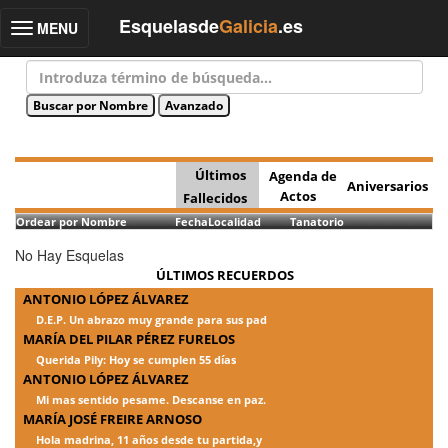
Esquelasde
Galicia
.es
MENU
Toggle
navigation
Últimos
Agenda de
Aniversarios
Actos
Fallecidos
Ordear por Nombre
Fecha
Localidad
Tanatorio
No Hay Esquelas
ÚLTIMOS RECUERDOS
ANTONIO LÓPEZ ÁLVAREZ
D.E.P. Un abrazo muy grande para sus pad
MARÍA DEL PILAR PÉREZ FURELOS
Querida Pily: Hoy se cumplen 55 días
ANTONIO LÓPEZ ÁLVAREZ
Mi mas sentido pesame. Descanse en paz.
MARÍA JOSÉ FREIRE ARNOSO
Hola madrina, 11 años desde tu partida,y