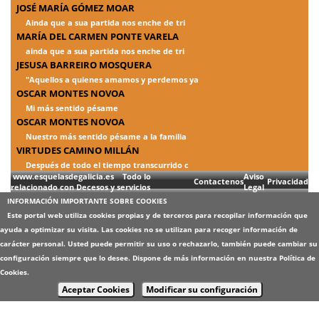
JOSÉ MARÍA GÓMEZ MOAR
Ainda que a sua partida nos enche de tri
MARÍA DEL CARMEN PONTE VARELA
ainda que a sua partida nos enche de tri
JESUSA BARREIRO MOSQUERA
"Aquellos a quienes amamos y perdemos ya
OSCAR MONTES NOVOA
Mi más sentido pésame
OSCAR MONTES NOVOA
Nuestro más sentido pésame a la familia
VIRTUDES CAMINO MILLÁN
Después de todo el tiempo transcurrido c
www.esquelasdegalicia.es Todo lo
Aviso
Contactenos
Privacidad
relacionado con Decesos y servicios
Legal
INFORMACIÓN IMPORTANTE SOBRE COOKIES
Este portal web utiliza cookies propias y de terceros para recopilar información que
ayuda a optimizar su visita. Las cookies no se utilizan para recoger información de
carácter personal. Usted puede permitir su uso o rechazarlo, también puede cambiar su
configuración siempre que lo desee. Dispone de más información en nuestra
Política de
Cookies
.