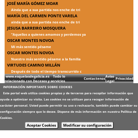
JOSÉ MARÍA GÓMEZ MOAR
Ainda que a sua partida nos enche de tri
MARÍA DEL CARMEN PONTE VARELA
ainda que a sua partida nos enche de tri
JESUSA BARREIRO MOSQUERA
"Aquellos a quienes amamos y perdemos ya
OSCAR MONTES NOVOA
Mi más sentido pésame
OSCAR MONTES NOVOA
Nuestro más sentido pésame a la familia
VIRTUDES CAMINO MILLÁN
Después de todo el tiempo transcurrido c
www.esquelasdegalicia.es Todo lo
Aviso
Contactenos
Privacidad
relacionado con Decesos y servicios
Legal
INFORMACIÓN IMPORTANTE SOBRE COOKIES
Este portal web utiliza cookies propias y de terceros para recopilar información que
ayuda a optimizar su visita. Las cookies no se utilizan para recoger información de
carácter personal. Usted puede permitir su uso o rechazarlo, también puede cambiar su
configuración siempre que lo desee. Dispone de más información en nuestra
Política de
Cookies
.