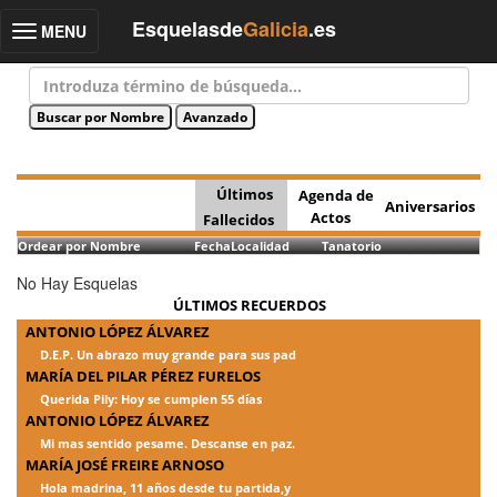
Esquelasde
Galicia
.es
MENU
Toggle
navigation
Últimos
Agenda de
Aniversarios
Actos
Fallecidos
Ordear por Nombre
Fecha
Localidad
Tanatorio
No Hay Esquelas
ÚLTIMOS RECUERDOS
ANTONIO LÓPEZ ÁLVAREZ
D.E.P. Un abrazo muy grande para sus pad
MARÍA DEL PILAR PÉREZ FURELOS
Querida Pily: Hoy se cumplen 55 días
ANTONIO LÓPEZ ÁLVAREZ
Mi mas sentido pesame. Descanse en paz.
MARÍA JOSÉ FREIRE ARNOSO
Hola madrina, 11 años desde tu partida,y