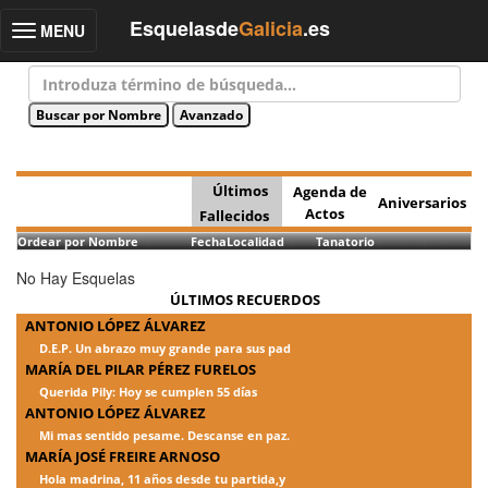
Esquelasde
Galicia
.es
MENU
Toggle
navigation
Últimos
Agenda de
Aniversarios
Actos
Fallecidos
Ordear por Nombre
Fecha
Localidad
Tanatorio
No Hay Esquelas
ÚLTIMOS RECUERDOS
ANTONIO LÓPEZ ÁLVAREZ
D.E.P. Un abrazo muy grande para sus pad
MARÍA DEL PILAR PÉREZ FURELOS
Querida Pily: Hoy se cumplen 55 días
ANTONIO LÓPEZ ÁLVAREZ
Mi mas sentido pesame. Descanse en paz.
MARÍA JOSÉ FREIRE ARNOSO
Hola madrina, 11 años desde tu partida,y