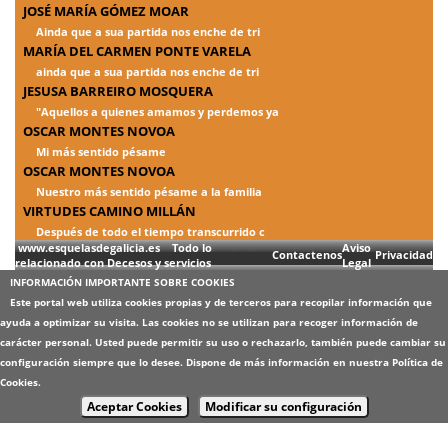
JOSÉ MARÍA GÓMEZ MOAR
Ainda que a sua partida nos enche de tri
MARÍA DEL CARMEN PONTE VARELA
ainda que a sua partida nos enche de tri
JESUSA BARREIRO MOSQUERA
"Aquellos a quienes amamos y perdemos ya
OSCAR MONTES NOVOA
Mi más sentido pésame
OSCAR MONTES NOVOA
Nuestro más sentido pésame a la familia
VIRTUDES CAMINO MILLÁN
Después de todo el tiempo transcurrido c
www.esquelasdegalicia.es Todo lo
Aviso
Contactenos
Privacidad
relacionado con Decesos y servicios
Legal
INFORMACIÓN IMPORTANTE SOBRE COOKIES
Este portal web utiliza cookies propias y de terceros para recopilar información que
ayuda a optimizar su visita. Las cookies no se utilizan para recoger información de
carácter personal. Usted puede permitir su uso o rechazarlo, también puede cambiar su
configuración siempre que lo desee. Dispone de más información en nuestra
Política de
Cookies
.