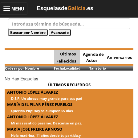
Esquelasde
Galicia
.es
MENU
Toggle
navigation
Últimos
Agenda de
Aniversarios
Actos
Fallecidos
Ordear por Nombre
Fecha
Localidad
Tanatorio
No Hay Esquelas
ÚLTIMOS RECUERDOS
ANTONIO LÓPEZ ÁLVAREZ
D.E.P. Un abrazo muy grande para sus pad
MARÍA DEL PILAR PÉREZ FURELOS
Querida Pily: Hoy se cumplen 55 días
ANTONIO LÓPEZ ÁLVAREZ
Mi mas sentido pesame. Descanse en paz.
MARÍA JOSÉ FREIRE ARNOSO
Hola madrina, 11 años desde tu partida,y