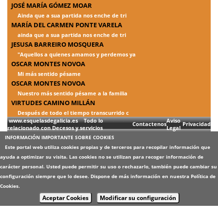
JOSÉ MARÍA GÓMEZ MOAR
Ainda que a sua partida nos enche de tri
MARÍA DEL CARMEN PONTE VARELA
ainda que a sua partida nos enche de tri
JESUSA BARREIRO MOSQUERA
"Aquellos a quienes amamos y perdemos ya
OSCAR MONTES NOVOA
Mi más sentido pésame
OSCAR MONTES NOVOA
Nuestro más sentido pésame a la familia
VIRTUDES CAMINO MILLÁN
Después de todo el tiempo transcurrido c
www.esquelasdegalicia.es Todo lo
Aviso
Contactenos
Privacidad
relacionado con Decesos y servicios
Legal
INFORMACIÓN IMPORTANTE SOBRE COOKIES
Este portal web utiliza cookies propias y de terceros para recopilar información que
ayuda a optimizar su visita. Las cookies no se utilizan para recoger información de
carácter personal. Usted puede permitir su uso o rechazarlo, también puede cambiar su
configuración siempre que lo desee. Dispone de más información en nuestra
Política de
Cookies
.