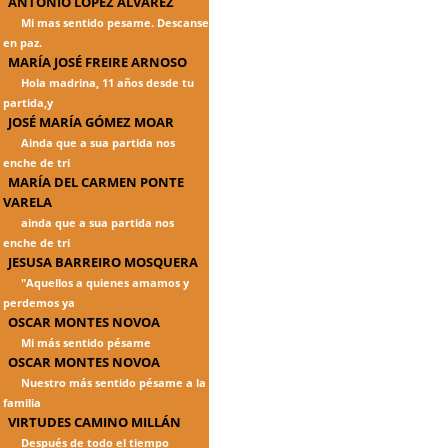
ANTONIO LÓPEZ ÁLVAREZ
Mi mas sentido pesame. Descanse
en paz.
MARÍA JOSÉ FREIRE ARNOSO
Hola madrina, 11 años desde tu
partida,y
JOSÉ MARÍA GÓMEZ MOAR
Ainda que a sua partida nos
enche de tri
MARÍA DEL CARMEN PONTE
VARELA
ainda que a sua partida nos
enche de tri
JESUSA BARREIRO MOSQUERA
"Aquellos a quienes amamos y
perdemos ya
OSCAR MONTES NOVOA
Mi más sentido pésame
OSCAR MONTES NOVOA
Nuestro más sentido pésame a la
familia
VIRTUDES CAMINO MILLÁN
Después de todo el tiempo