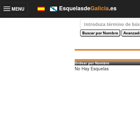
Esquelasde
Galicia
.es
MENU
Toggle
navigation
Ordear por Nombre
No Hay Esquelas