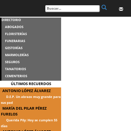
DIRECTORIO
ABOGADOS
FLORISTERÍAS
FUNERARIAS
GESTORÍAS
MARMOLERÍAS
SEGUROS
TANATORIOS
CEMENTERIOS
ÚLTIMOS RECUERDOS
ANTONIO LÓPEZ ÁLVAREZ
D.E.P. Un abrazo muy grande para
sus pad
MARÍA DEL PILAR PÉREZ
FURELOS
Querida Pily: Hoy se cumplen 55
días