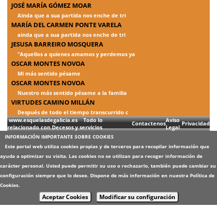
JOSÉ MARÍA GÓMEZ MOAR
Ainda que a sua partida nos enche de tri
MARÍA DEL CARMEN PONTE VARELA
ainda que a sua partida nos enche de tri
JESUSA BARREIRO MOSQUERA
"Aquellos a quienes amamos y perdemos ya
OSCAR MONTES NOVOA
Mi más sentido pésame
OSCAR MONTES NOVOA
Nuestro más sentido pésame a la familia
VIRTUDES CAMINO MILLÁN
Después de todo el tiempo transcurrido c
www.esquelasdegalicia.es Todo lo
Aviso
Contactenos
Privacidad
relacionado con Decesos y servicios
Legal
INFORMACIÓN IMPORTANTE SOBRE COOKIES
Este portal web utiliza cookies propias y de terceros para recopilar información que
ayuda a optimizar su visita. Las cookies no se utilizan para recoger información de
carácter personal. Usted puede permitir su uso o rechazarlo, también puede cambiar su
configuración siempre que lo desee. Dispone de más información en nuestra
Política de
Cookies
.