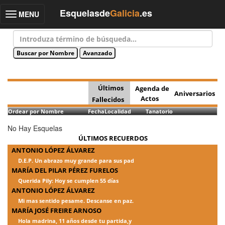
Esquelasde
Galicia
.es
MENU
Toggle
navigation
Últimos
Agenda de
Aniversarios
Actos
Fallecidos
Ordear por Nombre
Fecha
Localidad
Tanatorio
No Hay Esquelas
ÚLTIMOS RECUERDOS
ANTONIO LÓPEZ ÁLVAREZ
D.E.P. Un abrazo muy grande para sus pad
MARÍA DEL PILAR PÉREZ FURELOS
Querida Pily: Hoy se cumplen 55 días
ANTONIO LÓPEZ ÁLVAREZ
Mi mas sentido pesame. Descanse en paz.
MARÍA JOSÉ FREIRE ARNOSO
Hola madrina, 11 años desde tu partida,y