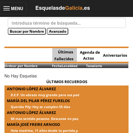
Esquelasde
Galicia
.es
MENU
Toggle
navigation
Últimos
Agenda de
Aniversarios
Actos
Fallecidos
Ordear por Nombre
Fecha
Localidad
Tanatorio
No Hay Esquelas
ÚLTIMOS RECUERDOS
ANTONIO LÓPEZ ÁLVAREZ
D.E.P. Un abrazo muy grande para sus pad
MARÍA DEL PILAR PÉREZ FURELOS
Querida Pily: Hoy se cumplen 55 días
ANTONIO LÓPEZ ÁLVAREZ
Mi mas sentido pesame. Descanse en paz.
MARÍA JOSÉ FREIRE ARNOSO
Hola madrina, 11 años desde tu partida,y