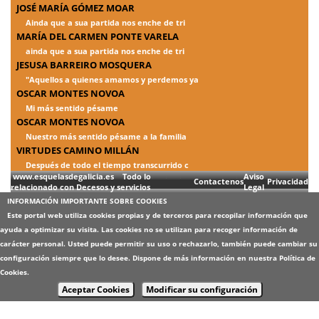
JOSÉ MARÍA GÓMEZ MOAR
Ainda que a sua partida nos enche de tri
MARÍA DEL CARMEN PONTE VARELA
ainda que a sua partida nos enche de tri
JESUSA BARREIRO MOSQUERA
"Aquellos a quienes amamos y perdemos ya
OSCAR MONTES NOVOA
Mi más sentido pésame
OSCAR MONTES NOVOA
Nuestro más sentido pésame a la familia
VIRTUDES CAMINO MILLÁN
Después de todo el tiempo transcurrido c
www.esquelasdegalicia.es Todo lo
Aviso
Contactenos
Privacidad
relacionado con Decesos y servicios
Legal
INFORMACIÓN IMPORTANTE SOBRE COOKIES
Este portal web utiliza cookies propias y de terceros para recopilar información que
ayuda a optimizar su visita. Las cookies no se utilizan para recoger información de
carácter personal. Usted puede permitir su uso o rechazarlo, también puede cambiar su
configuración siempre que lo desee. Dispone de más información en nuestra
Política de
Cookies
.