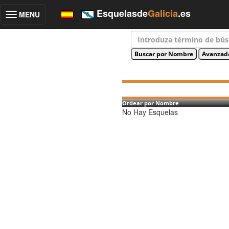
Esquelasde
Galicia
.es
MENU
Toggle
navigation
Ordear por Nombre
No Hay Esquelas