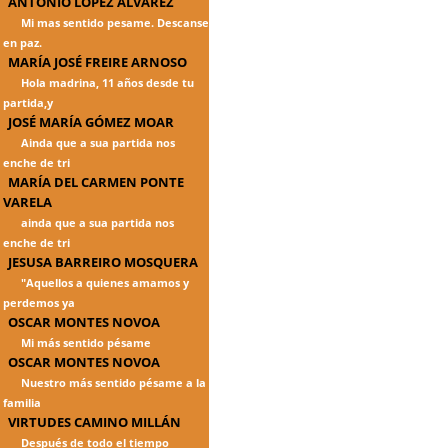
ANTONIO LÓPEZ ÁLVAREZ
Mi mas sentido pesame. Descanse
en paz.
MARÍA JOSÉ FREIRE ARNOSO
Hola madrina, 11 años desde tu
partida,y
JOSÉ MARÍA GÓMEZ MOAR
Ainda que a sua partida nos
enche de tri
MARÍA DEL CARMEN PONTE
VARELA
ainda que a sua partida nos
enche de tri
JESUSA BARREIRO MOSQUERA
"Aquellos a quienes amamos y
perdemos ya
OSCAR MONTES NOVOA
Mi más sentido pésame
OSCAR MONTES NOVOA
Nuestro más sentido pésame a la
familia
VIRTUDES CAMINO MILLÁN
Después de todo el tiempo