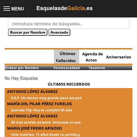
Esquelasde
Galicia
.es
MENU
Toggle
navigation
Últimos
Agenda de
Aniversarios
Actos
Fallecidos
Ordear por Nombre
Fecha
Localidad
Tanatorio
No Hay Esquelas
ÚLTIMOS RECUERDOS
ANTONIO LÓPEZ ÁLVAREZ
D.E.P. Un abrazo muy grande para sus pad
MARÍA DEL PILAR PÉREZ FURELOS
Querida Pily: Hoy se cumplen 55 días
ANTONIO LÓPEZ ÁLVAREZ
Mi mas sentido pesame. Descanse en paz.
MARÍA JOSÉ FREIRE ARNOSO
Hola madrina, 11 años desde tu partida,y