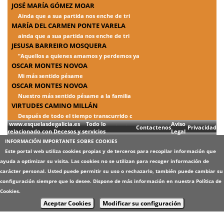
JOSÉ MARÍA GÓMEZ MOAR
Ainda que a sua partida nos enche de tri
MARÍA DEL CARMEN PONTE VARELA
ainda que a sua partida nos enche de tri
JESUSA BARREIRO MOSQUERA
"Aquellos a quienes amamos y perdemos ya
OSCAR MONTES NOVOA
Mi más sentido pésame
OSCAR MONTES NOVOA
Nuestro más sentido pésame a la familia
VIRTUDES CAMINO MILLÁN
Después de todo el tiempo transcurrido c
www.esquelasdegalicia.es Todo lo
Aviso
Contactenos
Privacidad
relacionado con Decesos y servicios
Legal
INFORMACIÓN IMPORTANTE SOBRE COOKIES
Este portal web utiliza cookies propias y de terceros para recopilar información que
ayuda a optimizar su visita. Las cookies no se utilizan para recoger información de
carácter personal. Usted puede permitir su uso o rechazarlo, también puede cambiar su
configuración siempre que lo desee. Dispone de más información en nuestra
Política de
Cookies
.