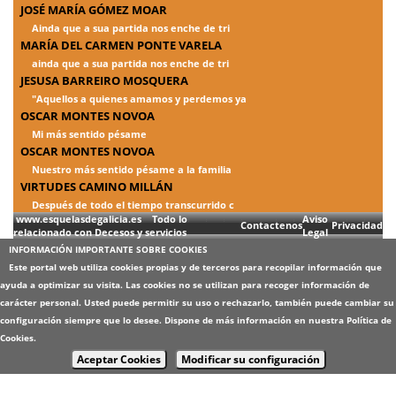
JOSÉ MARÍA GÓMEZ MOAR
Ainda que a sua partida nos enche de tri
MARÍA DEL CARMEN PONTE VARELA
ainda que a sua partida nos enche de tri
JESUSA BARREIRO MOSQUERA
"Aquellos a quienes amamos y perdemos ya
OSCAR MONTES NOVOA
Mi más sentido pésame
OSCAR MONTES NOVOA
Nuestro más sentido pésame a la familia
VIRTUDES CAMINO MILLÁN
Después de todo el tiempo transcurrido c
www.esquelasdegalicia.es Todo lo
Aviso
Contactenos
Privacidad
relacionado con Decesos y servicios
Legal
INFORMACIÓN IMPORTANTE SOBRE COOKIES
Este portal web utiliza cookies propias y de terceros para recopilar información que
ayuda a optimizar su visita. Las cookies no se utilizan para recoger información de
carácter personal. Usted puede permitir su uso o rechazarlo, también puede cambiar su
configuración siempre que lo desee. Dispone de más información en nuestra
Política de
Cookies
.