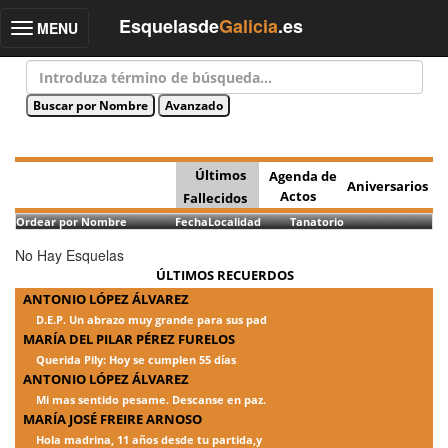
Esquelasde
Galicia
.es
MENU
Toggle
navigation
Últimos
Agenda de
Aniversarios
Actos
Fallecidos
Ordear por Nombre
Fecha
Localidad
Tanatorio
No Hay Esquelas
ÚLTIMOS RECUERDOS
ANTONIO LÓPEZ ÁLVAREZ
D.E.P. Un abrazo muy grande para sus pad
MARÍA DEL PILAR PÉREZ FURELOS
Querida Pily: Hoy se cumplen 55 días
ANTONIO LÓPEZ ÁLVAREZ
Mi mas sentido pesame. Descanse en paz.
MARÍA JOSÉ FREIRE ARNOSO
Hola madrina, 11 años desde tu partida,y