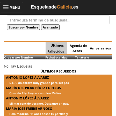
Esquelasde
Galicia
.es
MENU
Toggle
navigation
Últimos
Agenda de
Aniversarios
Actos
Fallecidos
Ordear por Nombre
Fecha
Localidad
Tanatorio
No Hay Esquelas
ÚLTIMOS RECUERDOS
ANTONIO LÓPEZ ÁLVAREZ
D.E.P. Un abrazo muy grande para sus pad
MARÍA DEL PILAR PÉREZ FURELOS
Querida Pily: Hoy se cumplen 55 días
ANTONIO LÓPEZ ÁLVAREZ
Mi mas sentido pesame. Descanse en paz.
MARÍA JOSÉ FREIRE ARNOSO
Hola madrina, 11 años desde tu partida,y