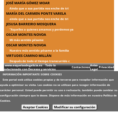
JOSÉ MARÍA GÓMEZ MOAR
Ainda que a sua partida nos enche de tri
MARÍA DEL CARMEN PONTE VARELA
ainda que a sua partida nos enche de tri
JESUSA BARREIRO MOSQUERA
"Aquellos a quienes amamos y perdemos ya
OSCAR MONTES NOVOA
Mi más sentido pésame
OSCAR MONTES NOVOA
Nuestro más sentido pésame a la familia
VIRTUDES CAMINO MILLÁN
Después de todo el tiempo transcurrido c
www.esquelasdegalicia.es Todo lo
Aviso
Contactenos
Privacidad
relacionado con Decesos y servicios
Legal
INFORMACIÓN IMPORTANTE SOBRE COOKIES
Este portal web utiliza cookies propias y de terceros para recopilar información que
ayuda a optimizar su visita. Las cookies no se utilizan para recoger información de
carácter personal. Usted puede permitir su uso o rechazarlo, también puede cambiar su
configuración siempre que lo desee. Dispone de más información en nuestra
Política de
Cookies
.