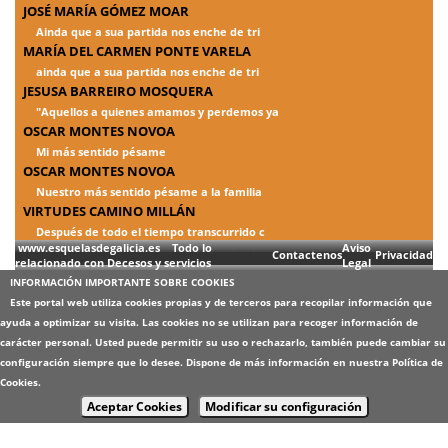
JOSÉ MARÍA GÓMEZ MOAR
Ainda que a sua partida nos enche de tri
MARÍA DEL CARMEN PONTE VARELA
ainda que a sua partida nos enche de tri
JESUSA BARREIRO MOSQUERA
"Aquellos a quienes amamos y perdemos ya
OSCAR MONTES NOVOA
Mi más sentido pésame
OSCAR MONTES NOVOA
Nuestro más sentido pésame a la familia
VIRTUDES CAMINO MILLÁN
Después de todo el tiempo transcurrido c
www.esquelasdegalicia.es Todo lo
Aviso
Contactenos
Privacidad
relacionado con Decesos y servicios
Legal
INFORMACIÓN IMPORTANTE SOBRE COOKIES
Este portal web utiliza cookies propias y de terceros para recopilar información que
ayuda a optimizar su visita. Las cookies no se utilizan para recoger información de
carácter personal. Usted puede permitir su uso o rechazarlo, también puede cambiar su
configuración siempre que lo desee. Dispone de más información en nuestra
Política de
Cookies
.