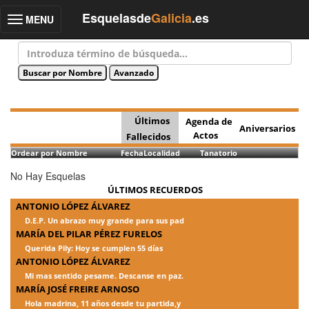
Esquelasde
Galicia
.es
MENU
Toggle
navigation
Últimos
Agenda de
Aniversarios
Actos
Fallecidos
Ordear por Nombre
Fecha
Localidad
Tanatorio
No Hay Esquelas
ÚLTIMOS RECUERDOS
ANTONIO LÓPEZ ÁLVAREZ
D.E.P. Un abrazo muy grande para sus pad
MARÍA DEL PILAR PÉREZ FURELOS
Querida Pily: Hoy se cumplen 55 días
ANTONIO LÓPEZ ÁLVAREZ
Mi mas sentido pesame. Descanse en paz.
MARÍA JOSÉ FREIRE ARNOSO
Hola madrina, 11 años desde tu partida,y